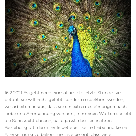
16.2.2021 Es geht noch einmal um die letzte Stunde, sie
betont, sie will nicht gelobt, sondern respektiert werden,
wir arbeiten heraus, dass sie ein extremes Verlangen nach
Liebe und Anerkennung verspürt, in meinen Worten sie lebt
die Sehnsucht danach, dazu passt, dass sie in ihren
Beziehung oft darunter leidet eben keine Liebe und keine
Anerkennung zu bekommen, sie betont, dass viele